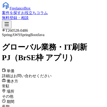
Freelance
Box
案件を探す
お役立ちコラム
無料登録・相談
T260528-0486
Spring
AWS
SpringBoot
Java
グローバル業務・IT刷新
PJ（BrSE枠 アプリ）
単価
詳細はお問い合わせください
働き方
常駐
場所
その他
期間
長期