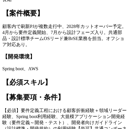
【案件概要】
顧客内で刷新PJが複数走行中、2028年カットオーバー予定。
4月から要件定義開始、7月から設計フェーズ入り。共通部
品・設計標準チームOSリード兼BrSE業務を担当。オフショ
ア対応あり。
【開発環境】
Spring boot、AWS
【必須スキル】
【募集要項・条件】
【必須】要件定義工程における顧客折衝経験＋領域リーダー
経験、Spring boot利用経験、大規模アプリケーション開発経
験（要件定義～開発・テスト）、開発者向けガイドライン
（設計標準・開発規約）の利用経験【尚可】共通コンポーネ