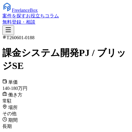
Freelance
Box
案件を探す
お役立ちコラム
無料登録・相談
T260601-0188
課金システム開発PJ / ブリッ
ジSE
単価
140-180万円
働き方
常駐
場所
その他
期間
長期