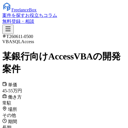
Freelance
Box
案件を探す
お役立ちコラム
無料登録・相談
T260611-0500
VBA
SQL
Access
某銀行向けAccessVBAの開発
案件
単価
45-55万円
働き方
常駐
場所
その他
期間
長期