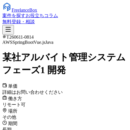
Freelance
Box
案件を探す
お役立ちコラム
無料登録・相談
T260611-0814
AWS
SpringBoot
Vue.js
Java
某社アルバイト管理システム
フェーズ1 開発
単価
詳細はお問い合わせください
働き方
リモート可
場所
その他
期間
長期