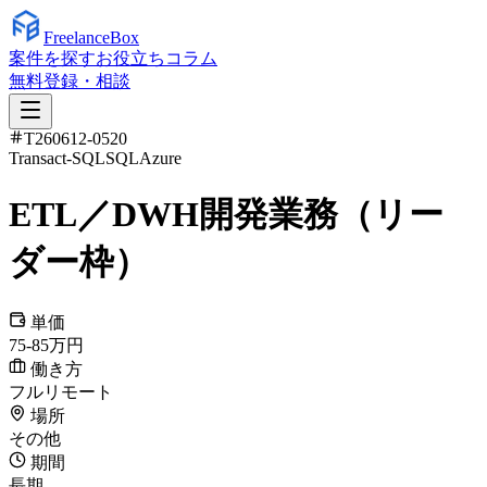
Freelance
Box
案件を探す
お役立ちコラム
無料登録・相談
T260612-0520
Transact-SQL
SQL
Azure
ETL／DWH開発業務（リー
ダー枠）
単価
75-85万円
働き方
フルリモート
場所
その他
期間
長期