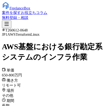
Freelance
Box
案件を探す
お役立ちコラム
無料登録・相談
T260612-0648
JP1
AWS
Terraform
Linux
AWS基盤における銀行勘定系
システムのインフラ作業
単価
650-800万円
働き方
リモート可
場所
その他
期間
長期