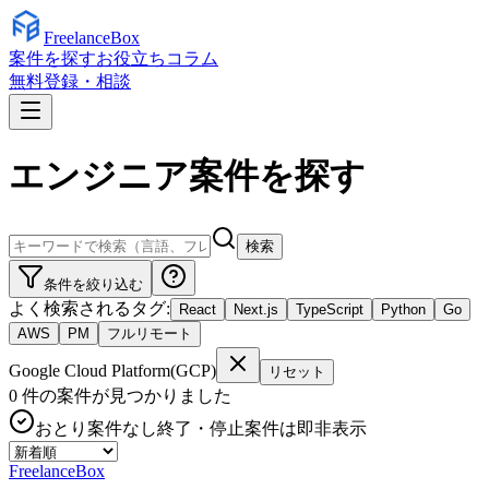
Freelance
Box
案件を探す
お役立ちコラム
無料登録・相談
エンジニア案件を探す
検索
条件を絞り込む
よく検索されるタグ:
React
Next.js
TypeScript
Python
Go
AWS
PM
フルリモート
Google Cloud Platform(GCP)
リセット
0
件の案件が見つかりました
おとり案件なし
終了・停止案件は即非表示
Freelance
Box