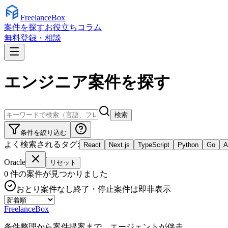
Freelance
Box
案件を探す
お役立ちコラム
無料登録・相談
エンジニア案件を探す
検索
条件を絞り込む
よく検索されるタグ:
React
Next.js
TypeScript
Python
Go
Oracle
リセット
0
件の案件が見つかりました
おとり案件なし
終了・停止案件は即非表示
Freelance
Box
条件整理から案件提案まで、エージェントが伴走。