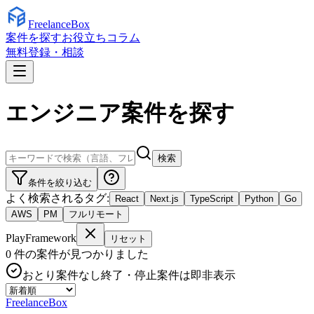
Freelance
Box
案件を探す
お役立ちコラム
無料登録・相談
エンジニア案件を探す
検索
条件を絞り込む
よく検索されるタグ:
React
Next.js
TypeScript
Python
Go
AWS
PM
フルリモート
PlayFramework
リセット
0
件の案件が見つかりました
おとり案件なし
終了・停止案件は即非表示
Freelance
Box