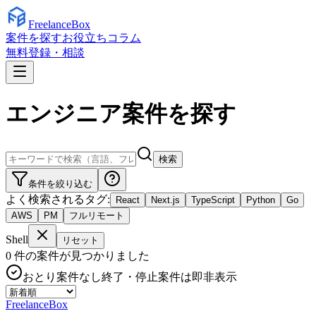
Freelance
Box
案件を探す
お役立ちコラム
無料登録・相談
エンジニア案件を探す
検索
条件を絞り込む
よく検索されるタグ:
React
Next.js
TypeScript
Python
Go
AWS
PM
フルリモート
Shell
リセット
0
件の案件が見つかりました
おとり案件なし
終了・停止案件は即非表示
Freelance
Box