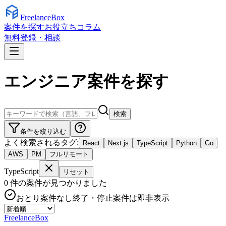
Freelance
Box
案件を探す
お役立ちコラム
無料登録・相談
エンジニア案件を探す
検索
条件を絞り込む
よく検索されるタグ:
React
Next.js
TypeScript
Python
Go
AWS
PM
フルリモート
TypeScript
リセット
0
件の案件が見つかりました
おとり案件なし
終了・停止案件は即非表示
Freelance
Box