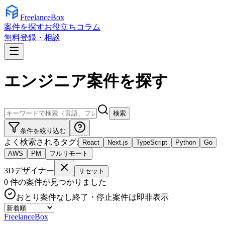
Freelance
Box
案件を探す
お役立ちコラム
無料登録・相談
エンジニア案件を探す
検索
条件を絞り込む
よく検索されるタグ:
React
Next.js
TypeScript
Python
Go
AWS
PM
フルリモート
3Dデザイナー
リセット
0
件の案件が見つかりました
おとり案件なし
終了・停止案件は即非表示
Freelance
Box