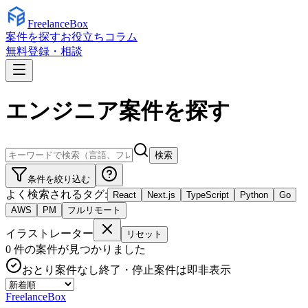
Freelance
Box
案件を探す
お役立ちコラム
無料登録・相談
エンジニア案件を探す
検索
条件を絞り込む
よく検索されるタグ:
React
Next.js
TypeScript
Python
Go
AWS
PM
フルリモート
イラストレーター
リセット
0
件の案件が見つかりました
おとり案件なし
終了・停止案件は即非表示
Freelance
Box