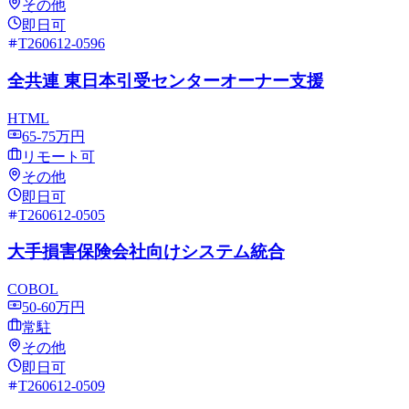
その他
即日可
T260612-0596
全共連 東日本引受センターオーナー支援
HTML
65-75万円
リモート可
その他
即日可
T260612-0505
大手損害保険会社向けシステム統合
COBOL
50-60万円
常駐
その他
即日可
T260612-0509