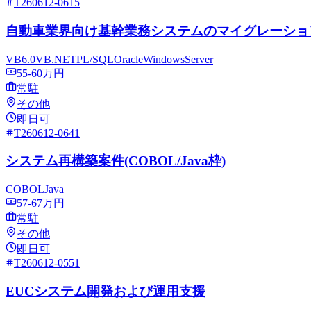
T260612-0615
自動車業界向け基幹業務システムのマイグレーショ
VB6.0
VB.NET
PL/SQL
Oracle
WindowsServer
55-60万円
常駐
その他
即日可
T260612-0641
システム再構築案件(COBOL/Java枠)
COBOL
Java
57-67万円
常駐
その他
即日可
T260612-0551
EUCシステム開発および運用支援