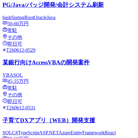
PG/Java/バッジ開発/会計システム刷新
bash
SpringBoot
Oracle
Java
50-60万円
常駐
その他
即日可
T260612-0529
某銀行向けAccessVBAの開発案件
VBA
SQL
45-55万円
常駐
その他
即日可
T260612-0531
子育てDXアプリ（WEB）開発支援
SQL
C#
TypeScript
ASP.NET
Azure
EntityFramework
React