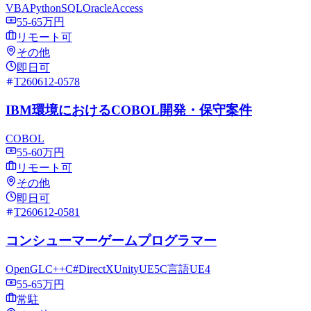
VBA
Python
SQL
Oracle
Access
55-65万円
リモート可
その他
即日可
T260612-0578
IBM環境におけるCOBOL開発・保守案件
COBOL
55-60万円
リモート可
その他
即日可
T260612-0581
コンシューマーゲームプログラマー
OpenGL
C++
C#
DirectX
Unity
UE5
C言語
UE4
55-65万円
常駐