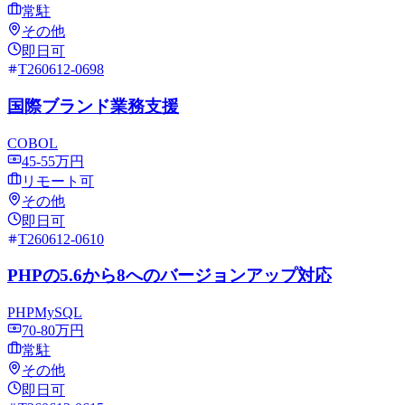
常駐
その他
即日可
T260612-0698
国際ブランド業務支援
COBOL
45-55万円
リモート可
その他
即日可
T260612-0610
PHPの5.6から8へのバージョンアップ対応
PHP
MySQL
70-80万円
常駐
その他
即日可