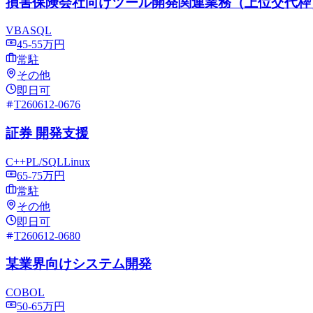
損害保険会社向けツール開発関連業務（上位交代枠
VBA
SQL
45-55万円
常駐
その他
即日可
T260612-0676
証券 開発支援
C++
PL/SQL
Linux
65-75万円
常駐
その他
即日可
T260612-0680
某業界向けシステム開発
COBOL
50-65万円