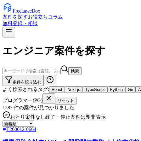
Freelance
Box
案件を探す
お役立ちコラム
無料登録・相談
エンジニア案件を探す
検索
条件を絞り込む
よく検索されるタグ:
React
Next.js
TypeScript
Python
Go
プログラマー(PG)
リセット
1287
件の案件が見つかりました
おとり案件なし
終了・停止案件は即非表示
T260612-0664