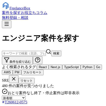
Freelance
Box
案件を探す
お役立ちコラム
無料登録・相談
エンジニア案件を探す
検索
条件を絞り込む
よく検索されるタグ:
React
Next.js
TypeScript
Python
Go
AWS
PM
フルリモート
SRE
リセット
480
件の案件が見つかりました
おとり案件なし
終了・停止案件は即非表示
T260612-0575