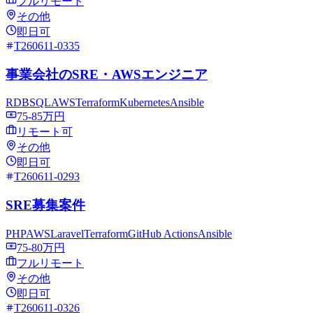
フルリモート
その他
即日可
T260611-0335
事業会社のSRE・AWSエンジニア
RDB
SQL
AWS
Terraform
Kubernetes
Ansible
75-85万円
リモート可
その他
即日可
T260611-0293
SRE募集案件
PHP
AWS
Laravel
Terraform
GitHub Actions
Ansible
75-80万円
フルリモート
その他
即日可
T260611-0326