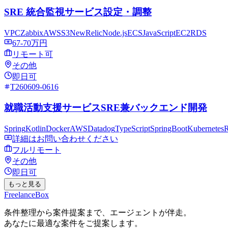
SRE 統合監視サービス設定・調整
VPC
Zabbix
AWS
S3
NewRelic
Node.js
ECS
JavaScript
EC2
RDS
67-70万円
リモート可
その他
即日可
T260609-0616
就職活動支援サービスSRE兼バックエンド開発
Spring
Kotlin
Docker
AWS
Datadog
TypeScript
SpringBoot
Kubernetes
R
詳細はお問い合わせください
フルリモート
その他
即日可
もっと見る
Freelance
Box
条件整理から案件提案まで、エージェントが伴走。
あなたに最適な案件をご提案します。