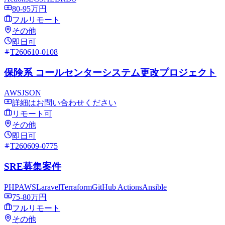
80-95万円
フルリモート
その他
即日可
T260610-0108
保険系 コールセンターシステム更改プロジェクト
AWS
JSON
詳細はお問い合わせください
リモート可
その他
即日可
T260609-0775
SRE募集案件
PHP
AWS
Laravel
Terraform
GitHub Actions
Ansible
75-80万円
フルリモート
その他