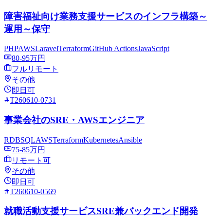
障害福祉向け業務支援サービスのインフラ構築～
運用～保守
PHP
AWS
Laravel
Terraform
GitHub Actions
JavaScript
80-95万円
フルリモート
その他
即日可
T260610-0731
事業会社のSRE・AWSエンジニア
RDB
SQL
AWS
Terraform
Kubernetes
Ansible
75-85万円
リモート可
その他
即日可
T260610-0569
就職活動支援サービスSRE兼バックエンド開発