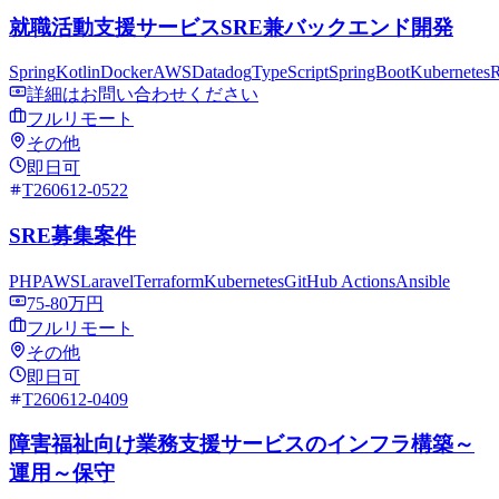
就職活動支援サービスSRE兼バックエンド開発
Spring
Kotlin
Docker
AWS
Datadog
TypeScript
SpringBoot
Kubernetes
R
詳細はお問い合わせください
フルリモート
その他
即日可
T260612-0522
SRE募集案件
PHP
AWS
Laravel
Terraform
Kubernetes
GitHub Actions
Ansible
75-80万円
フルリモート
その他
即日可
T260612-0409
障害福祉向け業務支援サービスのインフラ構築～
運用～保守