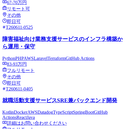
67-70万円
リモート可
その他
即日可
T260611-0525
障害福祉向け業務支援サービスのインフラ構築か
ら運用・保守
Python
PHP
AWS
Laravel
Terraform
GitHub Actions
83-93万円
フルリモート
その他
即日可
T260611-0405
就職活動支援サービスSRE兼バックエンド開発
Kotlin
Docker
AWS
Datadog
TypeScript
SpringBoot
GitHub
Actions
React
Java
詳細はお問い合わせください