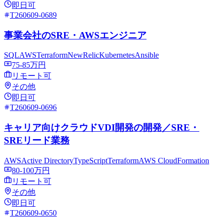
即日可
T260609-0689
事業会社のSRE・AWSエンジニア
SQL
AWS
Terraform
NewRelic
Kubernetes
Ansible
75-85万円
リモート可
その他
即日可
T260609-0696
キャリア向けクラウドVDI開発の開発／SRE・
SREリード業務
AWS
Active Directory
TypeScript
Terraform
AWS CloudFormation
80-100万円
リモート可
その他
即日可
T260609-0650