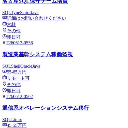
名古屋SQL保守チーム増員
SQL
TypeScript
Java
詳細はお問い合わせください
常駐
その他
即日可
T260612-0556
製造業基幹システム稼働監視
SQL
Shell
Oracle
Java
55-65万円
リモート可
その他
即日可
T260612-0502
通信系オペレーションシステム移行
SQL
Linux
45-55万円