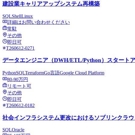
建設業キャリアアップシステム再構築
SQL
Shell
Linux
詳細はお問い合わせください
常駐
その他
即日可
T260612-0271
データエンジニア（DWH/ETL/Python）ス
Python
SQL
Terraform
Go言語
Google Cloud Platform
80-90万円
リモート可
その他
即日可
T260612-0182
社会インフラシステム更改におけるソブリンクラウド（O
SQL
Oracle