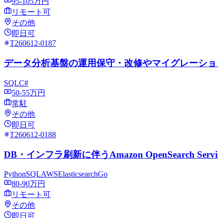
95-105万円
リモート可
その他
即日可
T260612-0187
データ分析基盤の運用保守・改修やマイグレーショ
SQL
C#
50-55万円
常駐
その他
即日可
T260612-0188
DB・インフラ刷新に伴うAmazon OpenSearch Ser
Python
SQL
AWS
Elasticsearch
Go
80-90万円
リモート可
その他
即日可