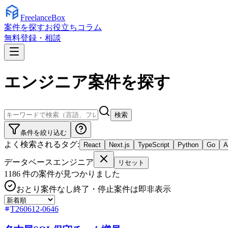
Freelance
Box
案件を探す
お役立ちコラム
無料登録・相談
エンジニア案件を探す
検索
条件を絞り込む
よく検索されるタグ:
React
Next.js
TypeScript
Python
Go
データベースエンジニア
リセット
1186
件の案件が見つかりました
おとり案件なし
終了・停止案件は即非表示
T260612-0646