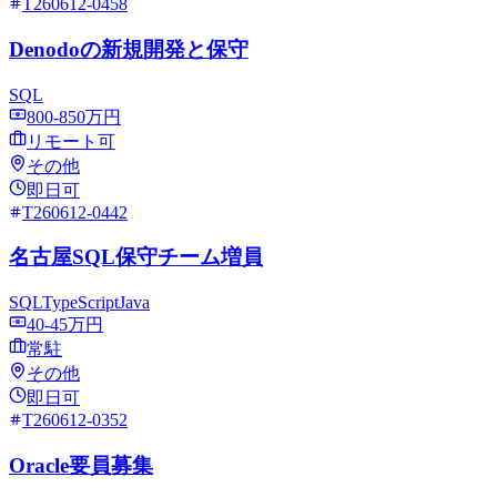
T260612-0458
Denodoの新規開発と保守
SQL
800-850万円
リモート可
その他
即日可
T260612-0442
名古屋SQL保守チーム増員
SQL
TypeScript
Java
40-45万円
常駐
その他
即日可
T260612-0352
Oracle要員募集