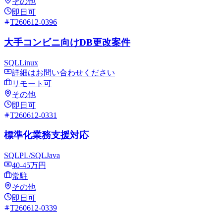
その他
即日可
T260612-0396
大手コンビニ向けDB更改案件
SQL
Linux
詳細はお問い合わせください
リモート可
その他
即日可
T260612-0331
標準化業務支援対応
SQL
PL/SQL
Java
40-45万円
常駐
その他
即日可
T260612-0339