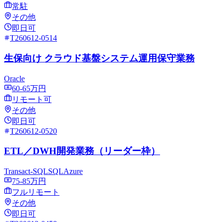
常駐
その他
即日可
T260612-0514
生保向け クラウド基盤システム運用保守業務
Oracle
60-65万円
リモート可
その他
即日可
T260612-0520
ETL／DWH開発業務（リーダー枠）
Transact-SQL
SQL
Azure
75-85万円
フルリモート
その他
即日可